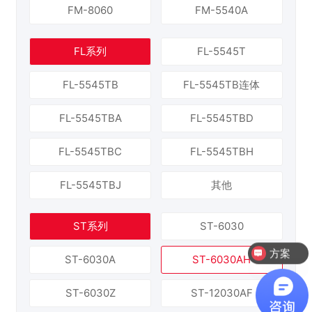
FM-8060
FM-5540A
FL系列
FL-5545T
FL-5545TB
FL-5545TB连体
FL-5545TBA
FL-5545TBD
FL-5545TBC
FL-5545TBH
FL-5545TBJ
其他
ST系列
ST-6030
方案
ST-6030A
ST-6030AH
试机
ST-6030Z
ST-12030AF