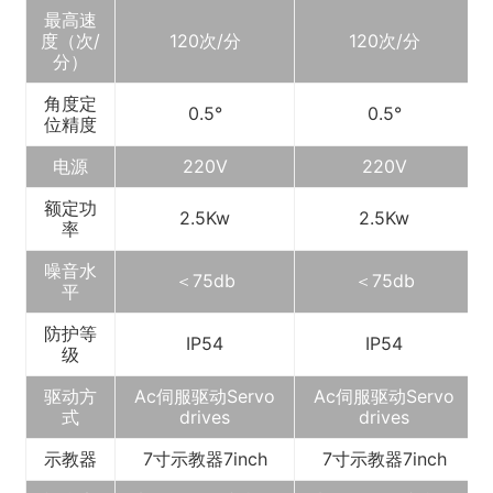
最高速
度（次/
120次/分
120次/分
分）
角度定
0.5°
0.5°
位精度
电源
220V
220V
额定功
2.5Kw
2.5Kw
率
噪音水
＜75db
＜75db
平
防护等
IP54
IP54
级
驱动方
Ac伺服驱动Servo
Ac伺服驱动Servo
式
drives
drives
示教器
7寸示教器7inch
7寸示教器7inch